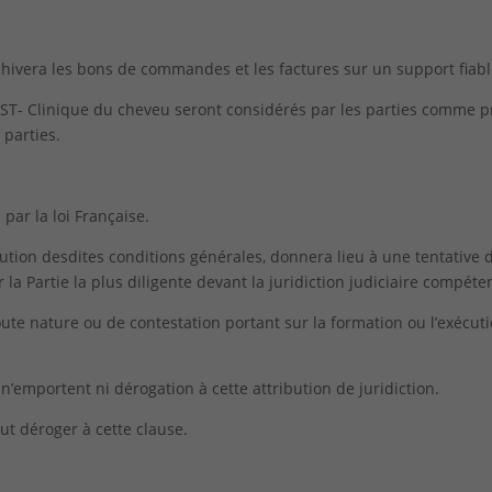
ivera les bons de commandes et les factures sur un support fiable
EST- Clinique du cheveu seront considérés par les parties comm
 parties.
par la loi Française.
écution desdites conditions générales, donnera lieu à une tentative 
r la Partie la plus diligente devant la juridiction judiciaire compéte
toute nature ou de contestation portant sur la formation ou l’exéc
n’emportent ni dérogation à cette attribution de juridiction.
ut déroger à cette clause.