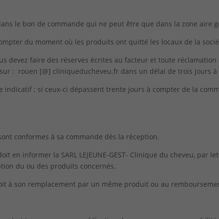
ée dans le bon de commande qui ne peut être que dans la zone aire 
 compter du moment où les produits ont quitté les locaux de la so
ous devez faire des réserves écrites au facteur et toute réclamati
 sur :
rouen [@] cliniqueducheveu.fr
dans un délai de trois jours à
re indicatif ; si ceux-ci dépassent trente jours à compter de la comm
és sont conformes à sa commande dès la réception.
 doit en informer la SARL LEJEUNE-GEST- Clinique du cheveu, par 
ption du ou des produits concernés.
 soit à son remplacement par un même produit ou au rembourseme