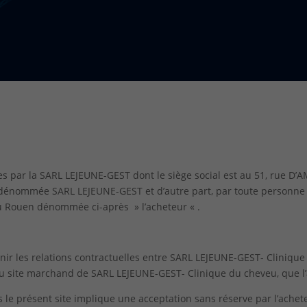
ues par la SARL LEJEUNE-GEST dont le siège social est au 51, rue 
dénommée SARL LEJEUNE-GEST et d’autre part, par toute personne
eu Rouen dénommée ci-après » l’acheteur « .
inir les relations contractuelles entre SARL LEJEUNE-GEST- Clinique
s du site marchand de SARL LEJEUNE-GEST- Clinique du cheveu, que 
rs le présent site implique une acceptation sans réserve par l’ache