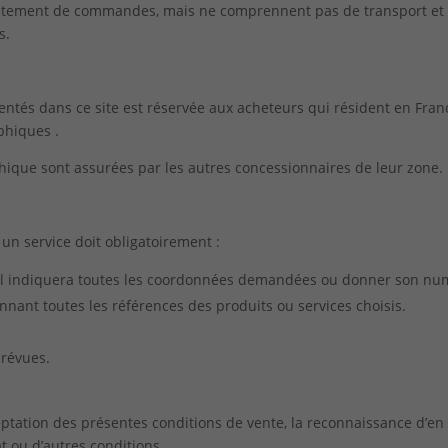
aitement de commandes, mais ne comprennent pas de transport et de
s.
sentés dans ce site est réservée aux acheteurs qui résident en Fra
phiques .
phique sont assurées par les autres concessionnaires de leur zone.
 un service doit obligatoirement :
le il indiquera toutes les coordonnées demandées ou donner son numé
ant toutes les références des produits ou services choisis.
prévues.
tation des présentes conditions de vente, la reconnaissance d’en a
t ou d’autres conditions.