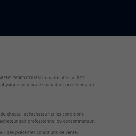
D’AMIENS 76000 ROUEN immatriculée au RCS
 physique ou morale souhaitant procéder à un
 du cheveu et l’acheteur et les conditions
l’acheteur soit professionnel ou consommateur.
teur des présentes conditions de vente.