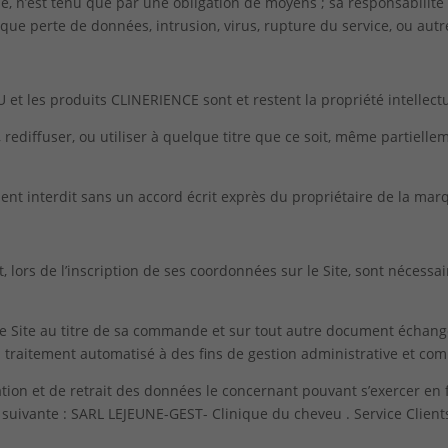
ne, n’est tenu que par une obligation de moyens ; sa responsabil
el que perte de données, intrusion, virus, rupture du service, ou aut
et les produits CLINERIENCE sont et restent la propriété intellect
 rediffuser, ou utiliser à quelque titre que ce soit, même partielle
ment interdit sans un accord écrit exprès du propriétaire de la mar
 lors de l’inscription de ses coordonnées sur le Site, sont nécess
le Site au titre de sa commande et sur tout autre document échang
n traitement automatisé à des fins de gestion administrative et co
ication et de retrait des données le concernant pouvant s’exercer e
 suivante : SARL LEJEUNE-GEST- Clinique du cheveu . Service Clie