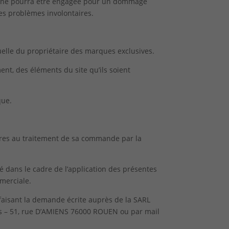
ité ne pourra être engagée pour un dommage
res problèmes involontaires.
uelle du propriétaire des marques exclusives.
ment, des éléments du site qu’ils soient
que.
aires au traitement de sa commande par la
é dans le cadre de l’application des présentes
mmerciale.
n faisant la demande écrite auprès de la SARL
nts – 51, rue D’AMIENS 76000 ROUEN ou par mail