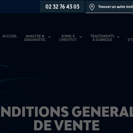
02 32 76 43 03
Trouver un autre inst
ACCUEIL
ANALYSE &
SOINS À
TRAITEMENTS
DIAGNOSTIC
L’INSTITUT
À DOMICILE
D’
NDITIONS GENERA
DE VENTE